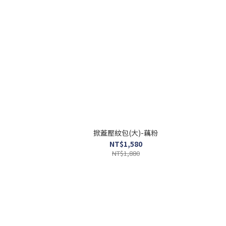
掀蓋壓紋包(大)-藕粉
NT$1,580
NT$1,880