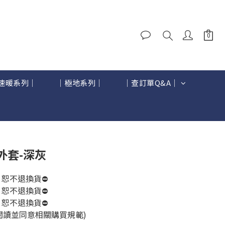
速暖系列｜
｜極地系列｜
｜查訂單Q&A｜
立即購買
外套-深灰
 恕不退換貨⛔
 恕不退換貨⛔
 恕不退換貨⛔
閱讀並同意相關購買規範)