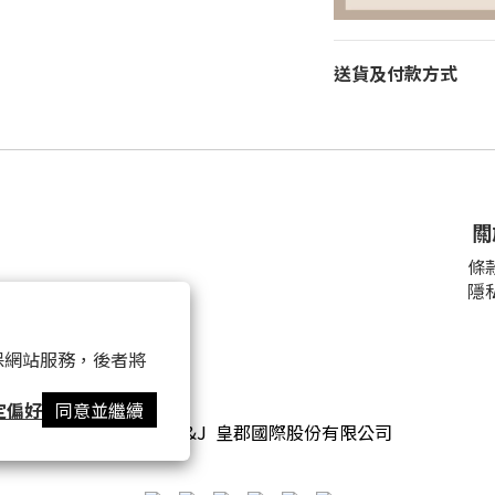
送貨及付款方式
關
條
隱
23號
18:00
.tw
 以確保網站服務，後者將
定偏好
同意並繼續
2016 © H&J 皇郡國際股份有限公司