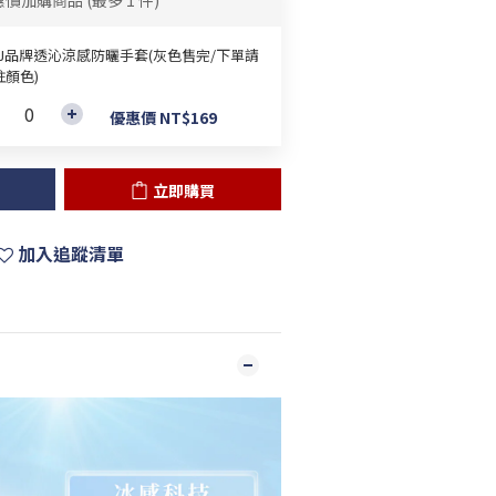
惠價加購商品
(最多 1 件)
&J品牌透沁涼感防曬手套(灰色售完/下單請
註顏色)
優惠價 NT$169
立即購買
加入追蹤清單