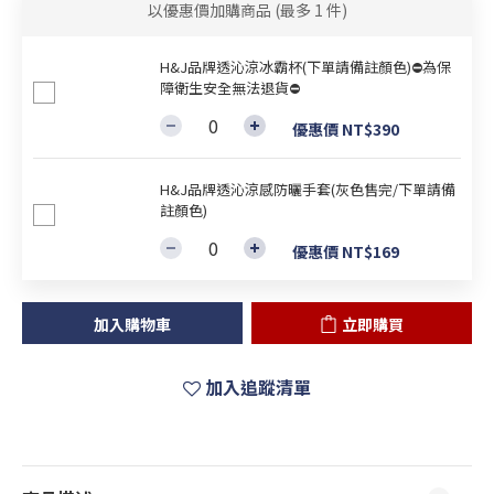
以優惠價加購商品
(最多 1 件)
H&J品牌透沁涼冰霸杯(下單請備註顏色)⛔為保
障衛生安全無法退貨⛔
優惠價 NT$390
H&J品牌透沁涼感防曬手套(灰色售完/下單請備
註顏色)
優惠價 NT$169
加入購物車
立即購買
加入追蹤清單