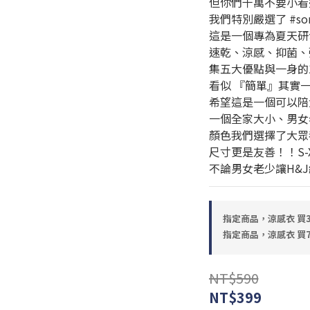
但你們千萬不要小看
我們特別嚴選了 #so
這是一個專為夏天研
速乾、涼感、抑菌、
集五大優點與一身的100
看似 『簡單』其實
希望這是一個可以陪
一個全家大小、男女
顏色我們選擇了大眾
尺寸更是友善！！S-
不論男女老少讓H&
指定商品，涼感衣 買3送1
指定商品，涼感衣 買7
NT$590
NT$399