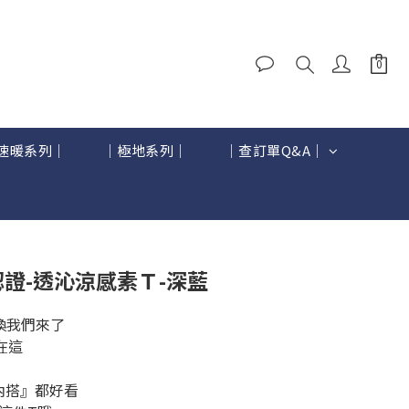
速暖系列｜
｜極地系列｜
｜查訂單Q&A｜
立即購買
感認證-透沁涼感素Ｔ-深藍
喚我們來了
在這
內搭』都好看