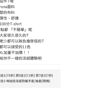
這件T哦
rona面料
發的布料
彈性、舒適
分T-shirt
一點都 『不簡單』呢
大家很久很久的T
老少都可以無負擔穿搭的T
都可以接受的11色
XL加量不加價！！
J給你不一樣的涼感體驗吧
(75折) 買5送2(72折) 買7送3(7折)
送3 再加送涼感防曬手套/袖套(隨機)