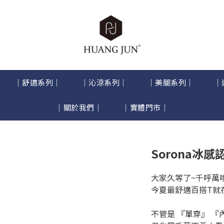
｜舒適系列｜
｜沁涼系列｜
｜美腿系列｜
｜
｜關於我們｜
｜實體門市｜
Sorona冰
大家久等了~千呼萬
今夏最舒適百搭T就
不管是 『單穿』 『