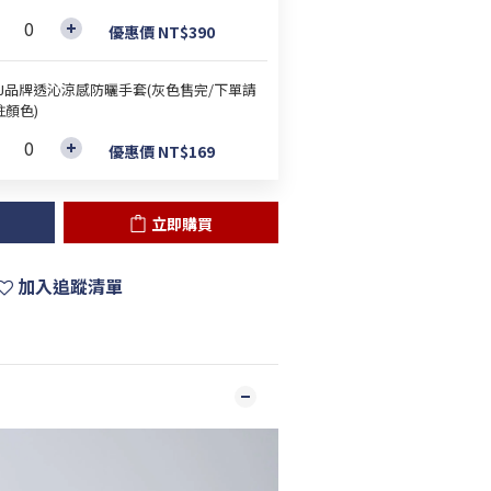
優惠價 NT$390
&J品牌透沁涼感防曬手套(灰色售完/下單請
註顏色)
優惠價 NT$169
立即購買
加入追蹤清單