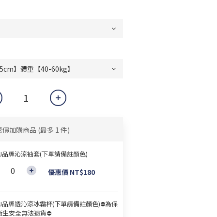
惠價加購商品
(最多 1 件)
&J品牌沁涼袖套(下單請備註顏色)
優惠價 NT$180
&J品牌透沁涼冰霸杯(下單請備註顏色)⛔為保
衛生安全無法退貨⛔