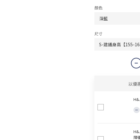
顏色
尺寸
以優
H
H
障