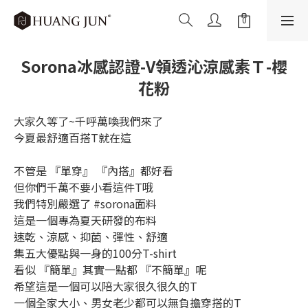
Sorona冰感認證-V領透沁涼感素Ｔ-櫻
花粉
大家久等了~千呼萬喚我們來了
今夏最舒適百搭T就在這
不管是 『單穿』 『內搭』都好看
但你們千萬不要小看這件T哦
我們特別嚴選了 #sorona面料
這是一個專為夏天研發的布料
速乾、涼感、抑菌、彈性、舒適
集五大優點與一身的100分T-shirt
看似 『簡單』其實一點都 『不簡單』呢
希望這是一個可以陪大家很久很久的T
一個全家大小、男女老少都可以無負擔穿搭的T