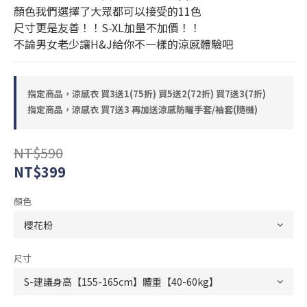
顏色我們選擇了大眾都可以接受的11色
尺寸更是友善！！S-XL加量不加價！！
不論男女老少讓H&J給你不一樣的涼感體驗吧
指定商品，涼感衣 買3送1(75折) 買5送2(72折) 買7送3(7折)
指定商品，涼感衣 買7送3 再加送涼感防曬手套/袖套(隨機)
NT$590
NT$399
顏色
尺寸