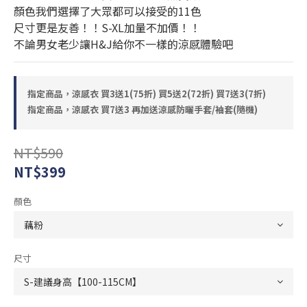
顏色我們選擇了大眾都可以接受的11色
尺寸更是友善！！S-XL加量不加價！！
不論男女老少讓H&J給你不一樣的涼感體驗吧
指定商品，涼感衣 買3送1(75折) 買5送2(72折) 買7送3(7折)
指定商品，涼感衣 買7送3 再加送涼感防曬手套/袖套(隨機)
NT$590
NT$399
顏色
尺寸