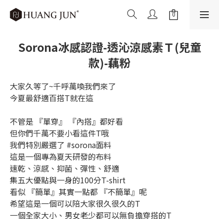
Sorona冰感認證-透沁涼感素Ｔ(兒童
款)-藕粉
大家久等了~千呼萬喚我們來了
今夏最舒適百搭T就在這
不管是 『單穿』 『內搭』都好看
但你們千萬不要小看這件T哦
我們特別嚴選了 #sorona面料
這是一個專為夏天研發的布料
速乾、涼感、抑菌、彈性、舒適
集五大優點與一身的100分T-shirt
看似 『簡單』其實一點都 『不簡單』呢
希望這是一個可以陪大家很久很久的T
一個全家大小、男女老少都可以無負擔穿搭的T