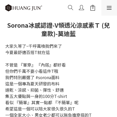
Sorona冰感認證-V領透沁涼感素Ｔ (兒
童款)-莫迪藍
大家久等了~千呼萬喚我們來了
今夏最舒適百搭T就在這
不管是 『單穿』 『內搭』都好看
但你們千萬不要小看這件T哦
我們特別嚴選了 #sorona面料
這是一個專為夏天研發的布料
速乾、涼感、抑菌、彈性、舒適
集五大優點與一身的100分T-shirt
看似 『簡單』其實一點都 『不簡單』呢
希望這是一個可以陪大家很久很久的T
一個全家大小、男女老少都可以無負擔穿搭的T