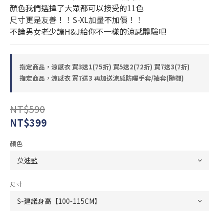
顏色我們選擇了大眾都可以接受的11色
尺寸更是友善！！S-XL加量不加價！！
不論男女老少讓H&J給你不一樣的涼感體驗吧
指定商品，涼感衣 買3送1(75折) 買5送2(72折) 買7送3(7折)
指定商品，涼感衣 買7送3 再加送涼感防曬手套/袖套(隨機)
NT$590
NT$399
顏色
尺寸