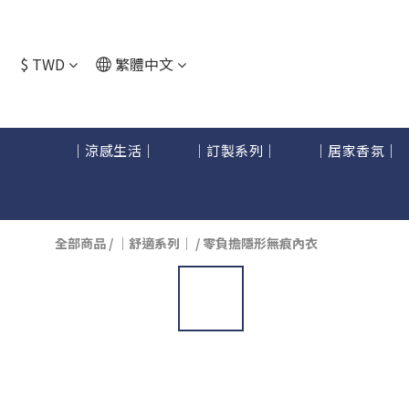
$
TWD
繁體中文
｜涼感生活｜
｜訂製系列｜
｜居家香氛｜
全部商品
/
｜舒適系列｜
/
零負擔隱形無痕內衣