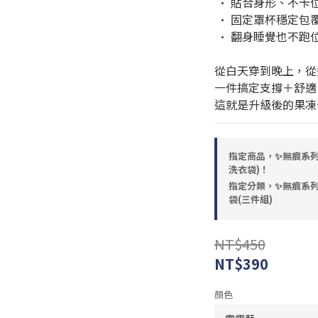
 · 貼合身形、不卡
 · 固定罩杯穩定
 · 翻身睡覺也不
從白天穿到晚上，從
一件搞定支撐＋舒適
這就是升級後的果凍
指定商品，✨無痕系列✨
洗衣袋)！
指定分類，✨無痕系列
袋(三件組)
NT$450
NT$390
顏色