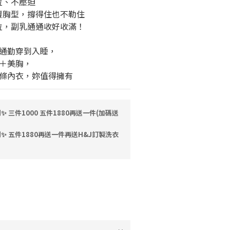
位、不壓迫
包覆胸型，撐得住也不勒住
跑位，副乳通通收好收滿！
通勤穿到入睡，
＋美胸，
條內衣，妳值得擁有
 三件1000 五件1880再送一件(加碼送
✨ 五件1880再送一件再送H&J訂製洗衣