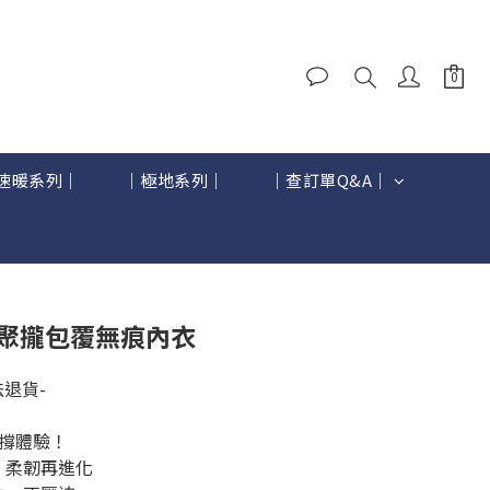
速暖系列｜
｜極地系列｜
｜查訂單Q&A｜
立即購買
氣聚攏包覆無痕內衣
退貨-
撐體驗！
，柔韌再進化