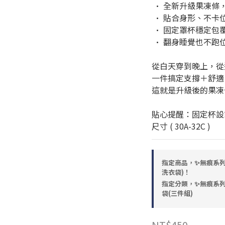
 · 全新升級果凍條
 · 貼合身形、不卡
 · 固定罩杯穩定
 · 翻身睡覺也不
從白天穿到晚上，從
一件搞定支撐＋舒適
這就是升級後的果凍
貼心提醒：固定杯設
尺寸 ( 30A-32C )
指定商品，✨無痕系列✨
洗衣袋)！
指定分類，✨無痕系列
袋(三件組)
NT$450