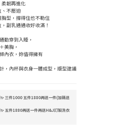
，柔韌再進化
位、不壓迫
包覆胸型，撐得住也不勒住
跑位，副乳通通收好收滿！
通勤穿到入睡，
＋美胸，
條內衣，妳值得擁有
計，內杯與衣身一體成型，版型建議
 三件1000 五件1880再送一件(加碼送
✨ 五件1880再送一件再送H&J訂製洗衣