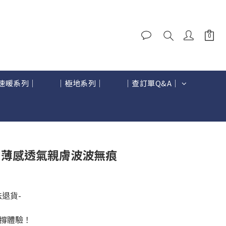
速暖系列｜
｜極地系列｜
｜查訂單Q&A｜
立即購買
 】薄感透氣親膚波波無痕
退貨-
撐體驗！