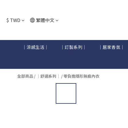
$
TWD
繁體中文
｜涼感生活｜
｜訂製系列｜
｜居家香氛｜
全部商品
/
｜舒適系列｜
/
零負擔隱形無痕內衣