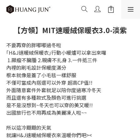
【方領】MIT速暖絨保暖衣3.0-淡紫
不要再穿的胖嘟嘟過冬啦
｢H&J速暖絨保暖衣｣行動小暖爐可以拿出來囉
 1.顯瘦不臃腫 2.親膚不扎身 3.一件抵三件
內裡的刷毛設計保暖度滿分
根本就像是蓋了小毛毯一樣舒服
不僅可當成內搭還可以外穿 超高CP值!!
外面隨意套件外套就足以陪你度過寒冷冬天
而且還有多種款式及顏色可進行挑選
是不是沒想到~冬天也可以穿的美又暖!!
出國旅行也不用再成為美麗凍人啦~~
所以這冷颼颼的天氣
就讓H&J速暖絨保暖衣來溫暖你們吧><