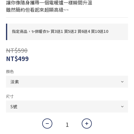
讓你像隨身攜帶一個電暖爐一樣瞬間升溫
雖然簡約但看起來超顯高級~~
指定商品，✨保暖衣✨ 買3送1 買5送2 買6送4 買10送10
NT$590
NT$499
顏色
尺寸