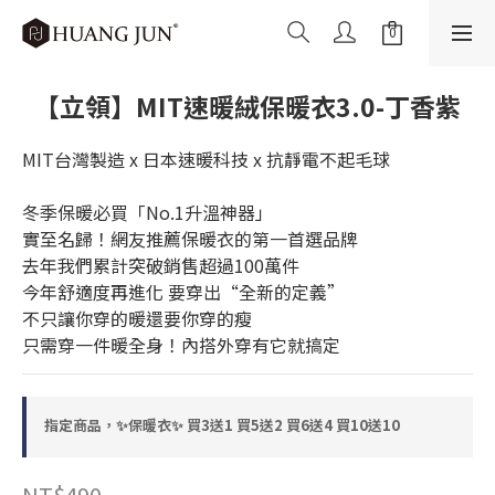
【立領】MIT速暖絨保暖衣3.0-丁香紫
MIT台灣製造 x 日本速暖科技 x 抗靜電不起毛球
冬季保暖必買「No.1升溫神器」
實至名歸！網友推薦保暖衣的第一首選品牌
去年我們累計突破銷售超過100萬件 
今年舒適度再進化 要穿出“全新的定義”
不只讓你穿的暖還要你穿的瘦
只需穿一件暖全身！內搭外穿有它就搞定
指定商品，✨保暖衣✨ 買3送1 買5送2 買6送4 買10送10
NT$490