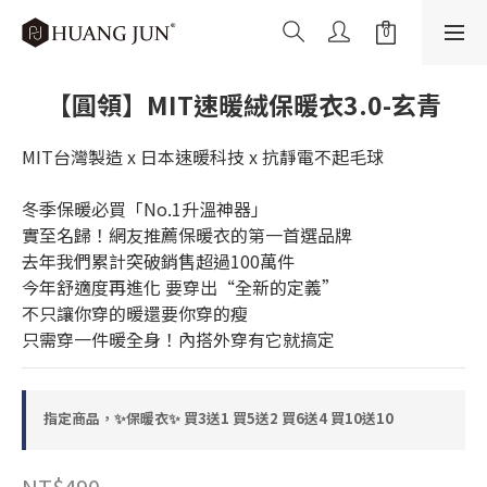
【圓領】MIT速暖絨保暖衣3.0-玄青
MIT台灣製造 x 日本速暖科技 x 抗靜電不起毛球
冬季保暖必買「No.1升溫神器」
實至名歸！網友推薦保暖衣的第一首選品牌
去年我們累計突破銷售超過100萬件 
今年舒適度再進化 要穿出“全新的定義”
不只讓你穿的暖還要你穿的瘦
只需穿一件暖全身！內搭外穿有它就搞定
指定商品，✨保暖衣✨ 買3送1 買5送2 買6送4 買10送10
NT$490