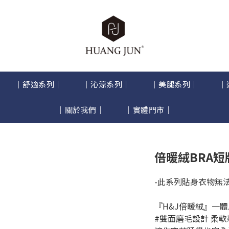
｜舒適系列｜
｜沁涼系列｜
｜美腿系列｜
｜
｜關於我們｜
｜實體門市｜
倍暖絨BRA短
-此系列貼身衣物無法
『H&J倍暖絨』一
#雙面磨毛設計 柔軟