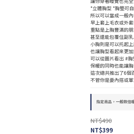
讓你穿著睡覺也完全
*立體胸型 *胸墊可
所以可以當成一般內
早上套上毛衣或外套
重點是上胸豐滿的朋
甚至還能包覆住副乳
小胸則是可以托起上胸
也讓胸型看起來更加
可以從圖片看出 #
保暖的同時也能讓胸
這次總共推出了6個
不管你是要內搭或單
指定商品，一般款倍暖
NT$490
NT$399