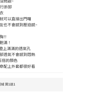
沒問題~
自行拆卸
衣
就可以直接出門囉
友也不會感到壓迫感~
!!
飽滿！
胸墊上滿滿的透氣孔
部透氣不會感到悶熱
百搭的顏色
穿配上外套都很好看
絨 買1送1