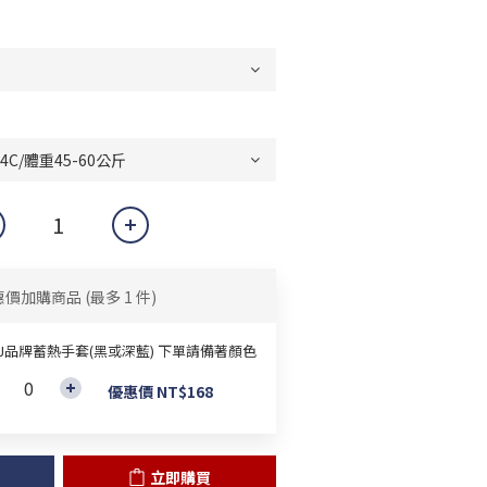
惠價加購商品
(最多 1 件)
&J品牌蓄熱手套(黑或深藍) 下單請備著顏色
優惠價 NT$168
立即購買