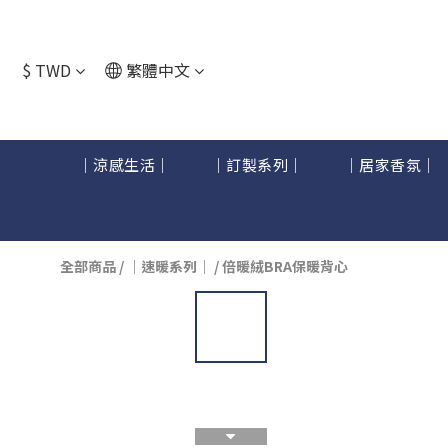
$
TWD
繁體中文
｜涼感生活｜
｜訂製系列｜
｜居家香氛｜
全部商品
/
｜速暖系列｜
/
倍暖絨BRA保暖背心