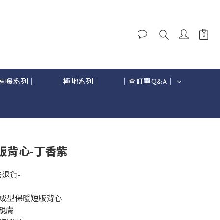
速暖系列｜
｜極地系列｜
｜查訂單Q&A｜
立即購買
版背心-丁香紫
退貨-
體成型保暖短版背心
親膚