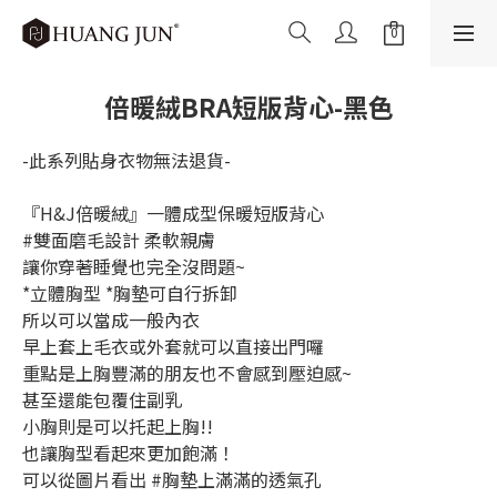
倍暖絨BRA短版背心-黑色
-此系列貼身衣物無法退貨-
『H&J倍暖絨』一體成型保暖短版背心
#雙面磨毛設計 柔軟親膚
讓你穿著睡覺也完全沒問題~
*立體胸型 *胸墊可自行拆卸
所以可以當成一般內衣
早上套上毛衣或外套就可以直接出門囉
重點是上胸豐滿的朋友也不會感到壓迫感~
甚至還能包覆住副乳
小胸則是可以托起上胸!!
也讓胸型看起來更加飽滿！
可以從圖片看出 #胸墊上滿滿的透氣孔