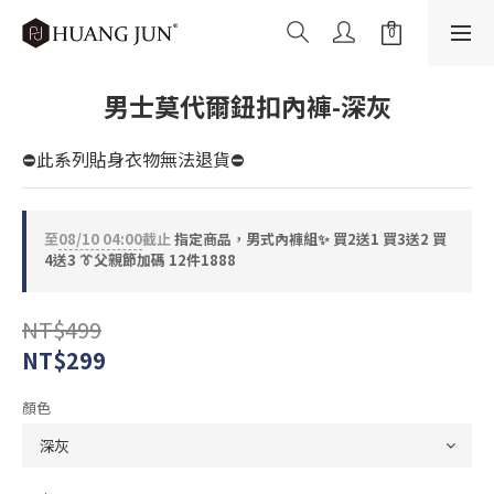
男士莫代爾鈕扣內褲-深灰
⛔此系列貼身衣物無法退貨⛔
至
08/10 04:00
截止
指定商品，男式內褲組✨ 買2送1 買3送2 買
4送3 👔父親節加碼 12件1888
NT$499
NT$299
顏色