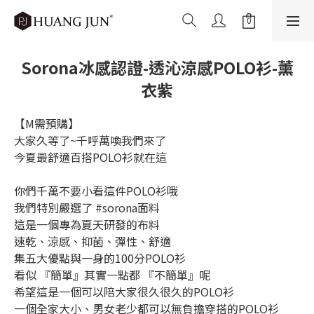
Sorona冰感認證-透沁涼感POLO衫-薰
衣紫
【M需預購】
大家久等了~千呼萬喚我們來了
今夏最舒適百搭POLO衫就在這
你們千萬不要小看這件POLO衫哦
我們特別嚴選了 #sorona面料
這是一個專為夏天研發的布料
速乾、涼感、抑菌、彈性、舒適
集五大優點與一身的100分POLO衫
看似 『簡單』其實一點都 『不簡單』呢
希望這是一個可以陪大家很久很久的POLO衫
一個全家大小、男女老少都可以無負擔穿搭的POLO衫