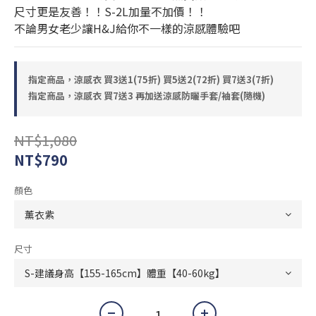
尺寸更是友善！！S-2L加量不加價！！
不論男女老少讓H&J給你不一樣的涼感體驗吧
指定商品，涼感衣 買3送1(75折) 買5送2(72折) 買7送3(7折)
指定商品，涼感衣 買7送3 再加送涼感防曬手套/袖套(隨機)
NT$1,080
NT$790
顏色
尺寸