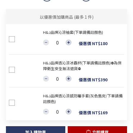
以優惠價加購商品
(最多 1 件)
H&J品牌沁涼袖套(下單請備註顏色)
優惠價 NT$180
H&J品牌透沁涼冰霸杯(下單請備註顏色)⛔為保
障衛生安全無法退貨⛔
優惠價 NT$390
H&J品牌透沁涼感防曬手套(灰色售完/下單請備
註顏色)
優惠價 NT$169
加入購物車
立即購買