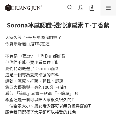
Sorona冰感認證-透沁涼感素Ｔ-丁香紫
大家久等了~千呼萬喚我們來了
今夏最舒適百搭T就在這
不管是 『單穿』 『內搭』都好看
但你們千萬不要小看這件T哦
我們特別嚴選了 #sorona面料
這是一個專為夏天研發的布料
速乾、涼感、抑菌、彈性、舒適
集五大優點與一身的100分T-shirt
看似 『簡單』其實一點都 『不簡單』呢
希望這是一個可以陪大家很久很久的T
一個全家大小、男女老少都可以無負擔穿搭的T
顏色我們選擇了大眾都可以接受的11色