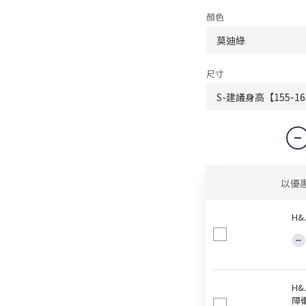
顏色
尺寸
以優
H
H
障