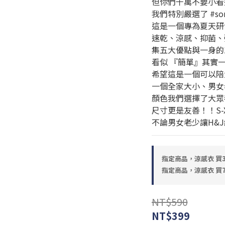
但你們千萬不要小看
我們特別嚴選了 #so
這是一個專為夏天研
速乾、涼感、抑菌、
集五大優點與一身的100
看似 『簡單』其實
希望這是一個可以陪
一個全家大小、男女
顏色我們選擇了大眾
尺寸更是友善！！S-
不論男女老少讓H&
指定商品，涼感衣 買3送1
指定商品，涼感衣 買7
NT$590
NT$399