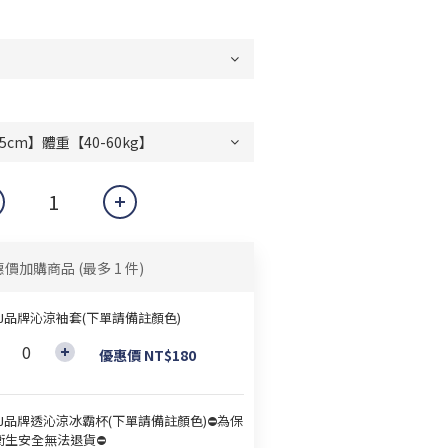
惠價加購商品
(最多 1 件)
&J品牌沁涼袖套(下單請備註顏色)
優惠價 NT$180
&J品牌透沁涼冰霸杯(下單請備註顏色)⛔為保
衛生安全無法退貨⛔