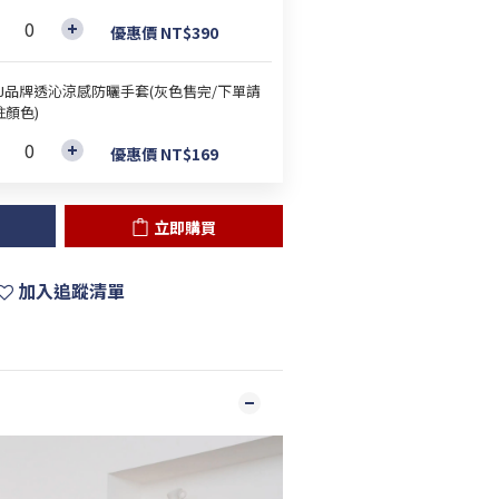
優惠價 NT$390
&J品牌透沁涼感防曬手套(灰色售完/下單請
註顏色)
優惠價 NT$169
立即購買
加入追蹤清單