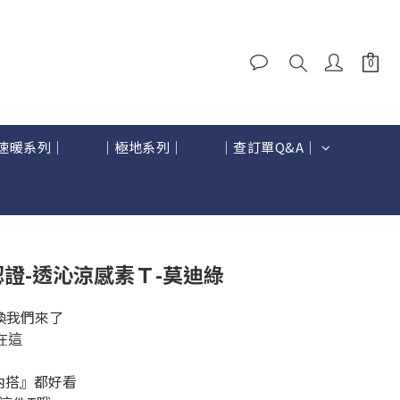
速暖系列｜
｜極地系列｜
｜查訂單Q&A｜
立即購買
感認證-透沁涼感素Ｔ-莫迪綠
喚我們來了
在這
內搭』都好看