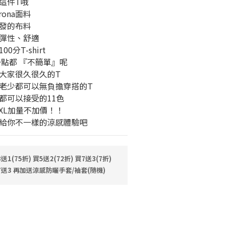
這件T哦
rona面料
發的布料
彈性、舒適
分T-shirt
一點都 『不簡單』呢
大家很久很久的T
老少都可以無負擔穿搭的T
都可以接受的11色
XL加量不加價！！
J給你不一樣的涼感體驗吧
(75折) 買5送2(72折) 買7送3(7折)
送3 再加送涼感防曬手套/袖套(隨機)