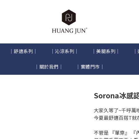
｜舒適系列｜
｜沁涼系列｜
｜美腿系列｜
｜
｜關於我們｜
｜實體門市｜
Sorona冰
大家久等了~千呼萬
今夏最舒適百搭T就
不管是 『單穿』 『