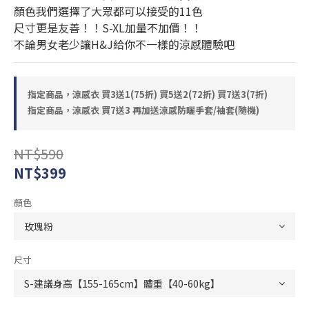
顏色我們選擇了大眾都可以接受的11色
尺寸更是友善！！S-XL加量不加價！！
不論男女老少讓H&J給你不一樣的涼感體驗吧
指定商品，涼感衣 買3送1(75折) 買5送2(72折) 買7送3(7折)
指定商品，涼感衣 買7送3 再加送涼感防曬手套/袖套(隨機)
NT$590
NT$399
顏色
尺寸