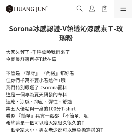
Sorona冰感認證-V領透沁涼感素Ｔ-玫
瑰粉
大家久等了~千呼萬喚我們來了
今夏最舒適百搭T就在這
不管是 『單穿』 『內搭』都好看
但你們千萬不要小看這件T哦
我們特別嚴選了 #sorona面料
這是一個專為夏天研發的布料
速乾、涼感、抑菌、彈性、舒適
集五大優點與一身的100分T-shirt
看似 『簡單』其實一點都 『不簡單』呢
希望這是一個可以陪大家很久很久的T
一個全家大小、男女老少都可以無負擔穿搭的T