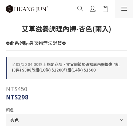
艾草滋養調理內褲-杏色(兩入)
⛔此系列貼身衣物無法退貨⛔
至
08/10 04:00
截止
指定商品，👔父親節加碼裸感內褲優惠 4組
(8件) $888/5組(10件) $1200/7組(14件) $1500
NT$450
NT$298
顏色