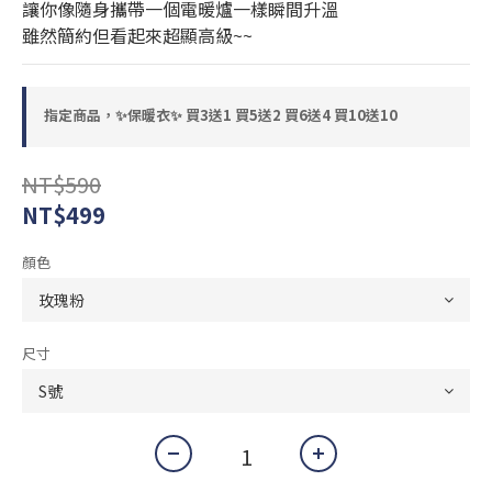
讓你像隨身攜帶一個電暖爐一樣瞬間升溫
雖然簡約但看起來超顯高級~~
指定商品，✨保暖衣✨ 買3送1 買5送2 買6送4 買10送10
NT$590
NT$499
顏色
尺寸