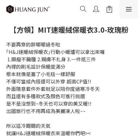
【方領】MIT速暖絨保暖衣3.0-玫瑰粉
不要再穿的胖嘟嘟過冬啦
｢H&J速暖絨保暖衣｣行動小暖爐可以拿出來囉
 1.顯瘦不臃腫 2.親膚不扎身 3.一件抵三件
內裡的刷毛設計保暖度滿分
根本就像是蓋了小毛毯一樣舒服
不僅可當成內搭還可以外穿 超高CP值!!
外面隨意套件外套就足以陪你度過寒冷冬天
而且還有多種款式及顏色可進行挑選
是不是沒想到~冬天也可以穿的美又暖!!
出國旅行也不用再成為美麗凍人啦~~
所以這冷颼颼的天氣
就讓H&J速暖絨保暖衣來溫暖你們吧><