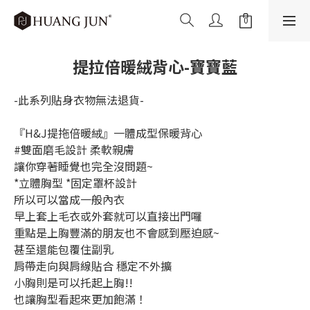
提拉倍暖絨背心-寶寶藍
-此系列貼身衣物無法退貨-
『H&J提拖倍暖絨』一體成型保暖背心
#雙面磨毛設計 柔軟親膚
讓你穿著睡覺也完全沒問題~
*立體胸型 *固定罩杯設計
所以可以當成一般內衣
早上套上毛衣或外套就可以直接出門囉
重點是上胸豐滿的朋友也不會感到壓迫感~
甚至還能包覆住副乳
肩帶走向與肩線貼合 穩定不外擴
小胸則是可以托起上胸!!
也讓胸型看起來更加飽滿！