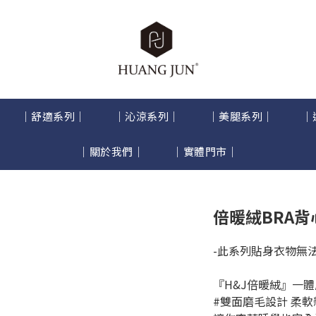
｜舒適系列｜
｜沁涼系列｜
｜美腿系列｜
｜
｜關於我們｜
｜實體門市｜
倍暖絨BRA背
-此系列貼身衣物無法
『H&J倍暖絨』一
#雙面磨毛設計 柔軟