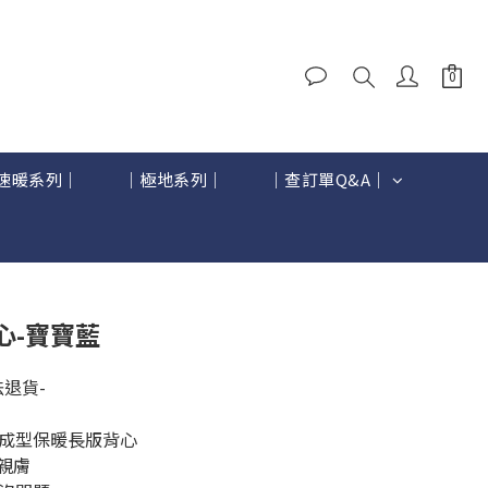
速暖系列｜
｜極地系列｜
｜查訂單Q&A｜
立即購買
心-寶寶藍
退貨-
體成型保暖長版背心
親膚