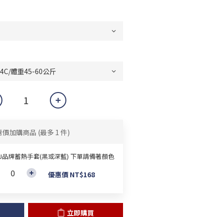
惠價加購商品
(最多 1 件)
&J品牌蓄熱手套(黑或深藍) 下單請備著顏色
優惠價 NT$168
立即購買