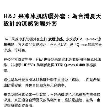
H&J 果凍冰肌防曬外套：為台灣夏天
設計的涼感防曬外套
H&J 果凍冰肌防曬外套主打
旗艦涼感、永久抗UV、Q-max 涼
感機能
，官方產品頁也標示「永久抗UV」與「Q-max最高等級
涼感」等特色。
在公開社群資料中，H&J 也提到果凍冰肌外套採用科技原紗纖
維，並標示
UPF50+
防曬係數與
TTRI Q-max 0.409
涼感數
據。
這也是為什麼果凍冰肌防曬外套不只是做「遮陽」，而是希望
讓防曬變成一件你真的願意每天穿的事。
畢竟防曬外套如果一穿就悶，再好的機能也容易被放在衣櫃最
深處。真正適合台灣夏天的防曬外套，應該是能遮、能防、也
能讓身體保持舒服。