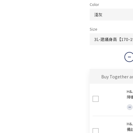
Color
Size
Buy Together a
H
障
H
備