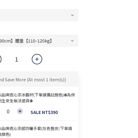
nd Save More
(At most 1 item(s))
&J品牌透沁涼冰霸杯(下單請備註顏色)⛔為保
衛生安全無法退貨⛔
SALE NT$390
&J品牌透沁涼感防曬手套(灰色售完/下單請
註顏色)