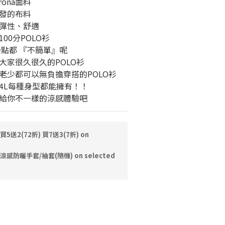
rona面料
發的布料
彈性、舒適
00分POLO衫
一點都 『不簡單』呢
大家很久很久的POLO衫
老少都可以無負擔穿搭的POLO衫
4L每種身型都能擁有！！
J給你不一樣的涼感體驗吧
買5送2(72折) 買7送3(7折) on
感防曬手套/袖套(隨機) on selected