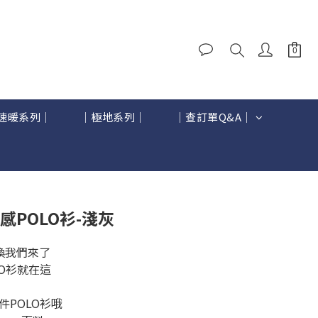
速暖系列｜
｜極地系列｜
｜查訂單Q&A｜
BUY NOW
感POLO衫-淺灰
喚我們來了
O衫就在這
POLO衫哦