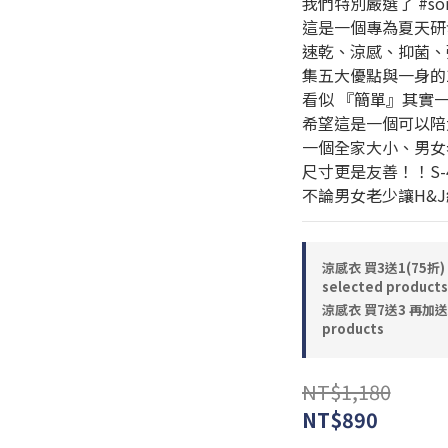
我們特別嚴選了 #so
這是一個專為夏天研
速乾、涼感、抑菌、
集五大優點與一身的1
看似 『簡單』其實
希望這是一個可以陪
一個全家大小、男女
尺寸更是友善！！S-
不論男女老少讓H&
涼感衣 買3送1(75折) 
selected products
涼感衣 買7送3 再加送涼
products
NT$1,180
NT$890