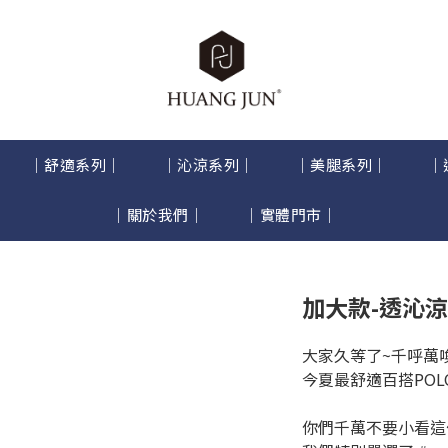
｜舒適系列｜
｜沁涼系列｜
｜美腿系列｜
｜
｜關於我們｜
｜實體門市｜
加大款-透沁涼
大家久等了~千呼萬
今夏最舒適百搭POL
你們千萬不要小看這件