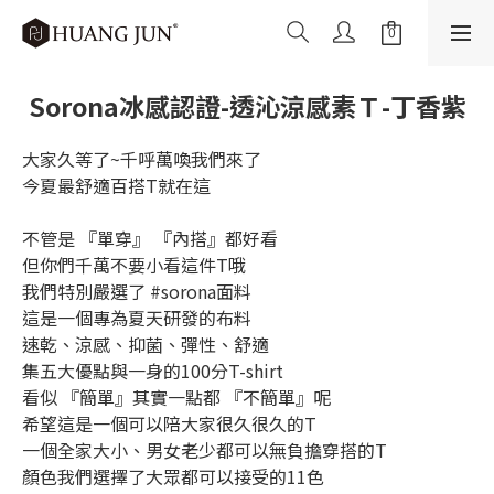
Sorona冰感認證-透沁涼感素Ｔ-丁香紫
大家久等了~千呼萬喚我們來了
今夏最舒適百搭T就在這
不管是 『單穿』 『內搭』都好看
但你們千萬不要小看這件T哦
我們特別嚴選了 #sorona面料
這是一個專為夏天研發的布料
速乾、涼感、抑菌、彈性、舒適
集五大優點與一身的100分T-shirt
看似 『簡單』其實一點都 『不簡單』呢
希望這是一個可以陪大家很久很久的T
一個全家大小、男女老少都可以無負擔穿搭的T
顏色我們選擇了大眾都可以接受的11色