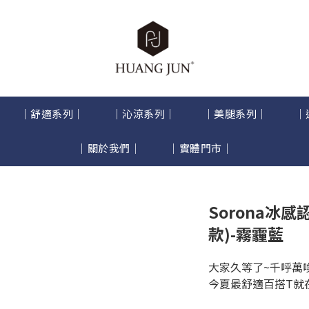
｜舒適系列｜
｜沁涼系列｜
｜美腿系列｜
｜
｜關於我們｜
｜實體門市｜
Sorona冰感
款)-霧霾藍
大家久等了~千呼萬
今夏最舒適百搭T就