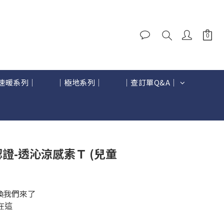
速暖系列｜
｜極地系列｜
｜查訂單Q&A｜
BUY NOW
認證-透沁涼感素Ｔ (兒童
喚我們來了
在這