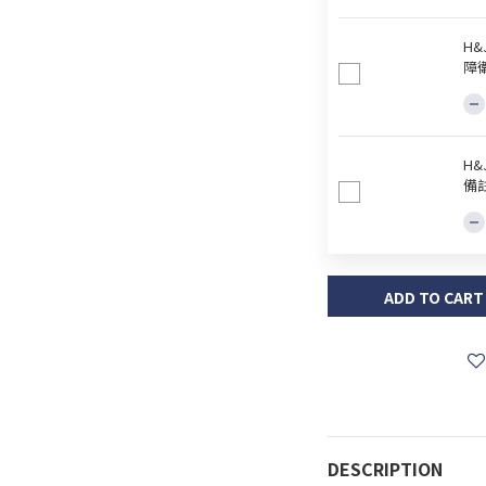
H
障
H
備
ADD TO CART
DESCRIPTION