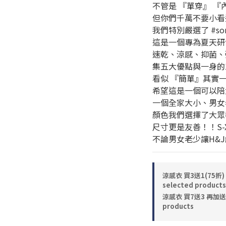
不管是 『單穿』 『
但你們千萬不要小看
我們特別嚴選了 #so
這是一個專為夏天研
速乾、涼感、抑菌、
集五大優點與一身的100
看似 『簡單』其實
希望這是一個可以陪
一個全家大小、男女
顏色我們選擇了大眾
尺寸更是友善！！S-
不論男女老少讓H&
涼感衣 買3送1(75折) 
selected products
涼感衣 買7送3 再加送涼
products