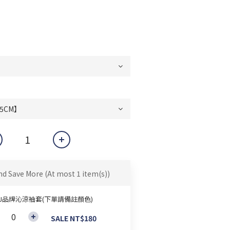
nd Save More
(At most 1 item(s))
&J品牌沁涼袖套(下單請備註顏色)
SALE NT$180