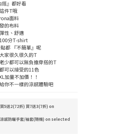
內搭』都好看
這件T哦
rona面料
發的布料
彈性、舒適
分T-shirt
一點都 『不簡單』呢
大家很久很久的T
老少都可以無負擔穿搭的T
都可以接受的11色
XL加量不加價！！
J給你不一樣的涼感體驗吧
買5送2(72折) 買7送3(7折) on
感防曬手套/袖套(隨機) on selected