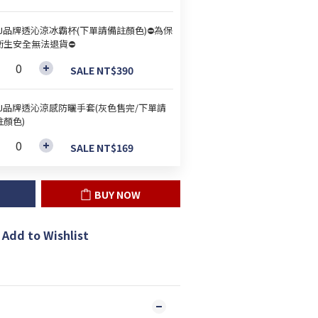
&J品牌透沁涼冰霸杯(下單請備註顏色)⛔為保
衛生安全無法退貨⛔
SALE NT$390
&J品牌透沁涼感防曬手套(灰色售完/下單請
註顏色)
SALE NT$169
BUY NOW
Add to Wishlist