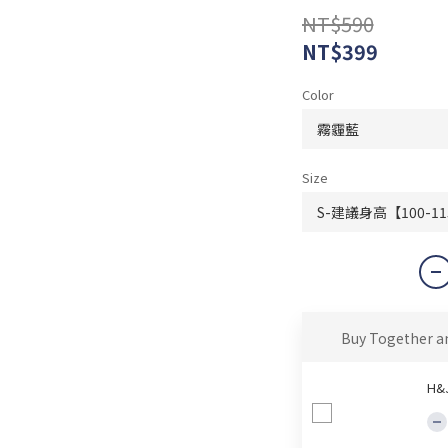
NT$590
NT$399
Color
Size
Buy Together a
H