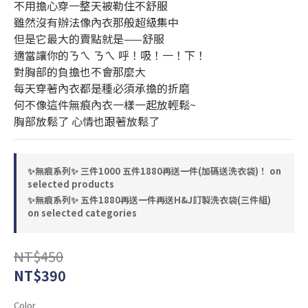
不用擔心穿一整天被勒住不舒服
雖然沒有辦法像內衣那般超級集中
但是它最大的賣點就是——舒服
適當讓你的ㄋㄟ ㄋㄟ 呼！吸！一！下！
對胸部的負擔也不會那麼大
每天穿著內衣都是種必須承擔的折磨
何不像這件無痕內衣一樣一起放輕鬆~
胸部放鬆了 心情也跟著放鬆了
✨無痕系列✨ 三件1000 五件1880再送一件(加碼送洗衣袋)！ on
selected products
✨無痕系列✨ 五件1880再送一件再送H&J訂製洗衣袋(三件組)
on selected categories
NT$450
NT$390
Color