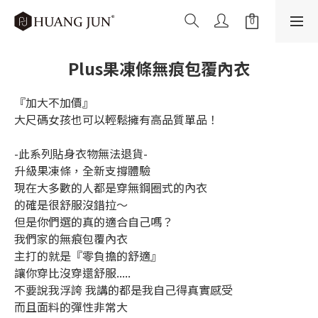
Plus果凍條無痕包覆內衣
『加大不加價』
大尺碼女孩也可以輕鬆擁有高品質單品！
-此系列貼身衣物無法退貨-
升級果凍條，全新支撐體驗
現在大多數的人都是穿無鋼圈式的內衣
的確是很舒服沒錯拉～
但是你們選的真的適合自己嗎？
我們家的無痕包覆內衣
主打的就是『零負擔的舒適』
讓你穿比沒穿還舒服.....
不要說我浮誇 我講的都是我自己得真實感受
而且面料的彈性非常大 