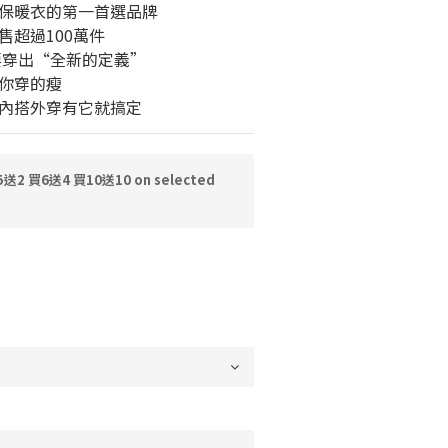
保暖衣的第一首選品牌
超過100萬件 
要穿出“全新的定義”
你穿的瘦
內搭外穿有它就搞定
2 買6送4 買10送10 on selected