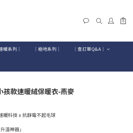
速暖系列｜
｜極地系列｜
｜查訂單Q&A｜
BUY NOW
小孩款速暖絨保暖衣-燕麥
本速暖科技 x 抗靜電不起毛球
1升溫神器」