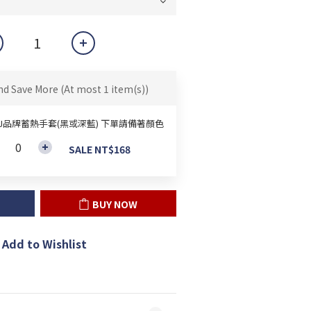
nd Save More
(At most 1 item(s))
&J品牌蓄熱手套(黑或深藍) 下單請備著顏色
SALE NT$168
BUY NOW
Add to Wishlist