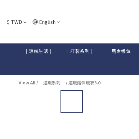
$
TWD
English
｜涼感生活｜
｜訂製系列｜
｜居家香氛｜
View All
/
｜速暖系列｜
/
速暖絨保暖衣3.0