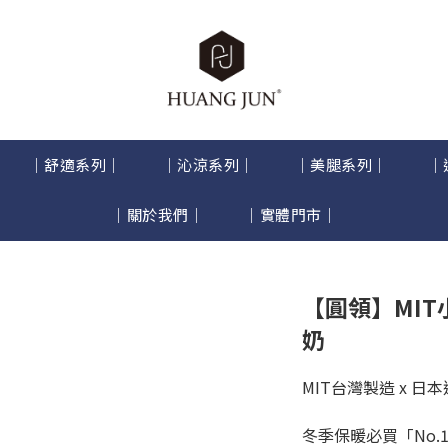
｜舒適系列｜
｜沁涼系列｜
｜美腿系列｜
｜
｜關於我們｜
｜實體門市｜
【圓領】MIT
奶
MIT台灣製造 x 日
冬季保暖必買「No.