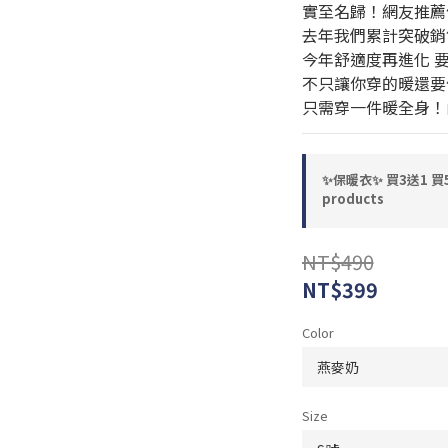
實至名歸！網友推薦
去年我們累計突破銷售
今年舒適度再進化 
不只讓你穿的暖還要
只需穿一件暖全身！
✨保暖衣✨ 買3送1 買5送
products
NT$490
NT$399
Color
Size