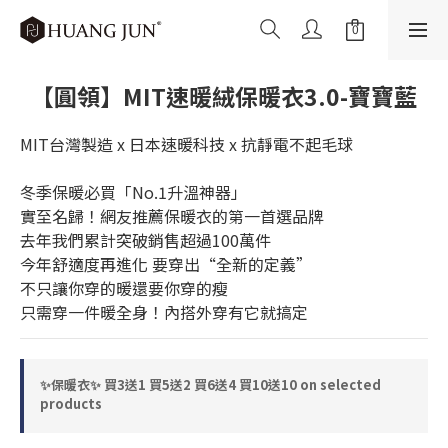
【圓領】MIT速暖絨保暖衣3.0-寶寶藍
MIT台灣製造 x 日本速暖科技 x 抗靜電不起毛球
冬季保暖必買「No.1升溫神器」
實至名歸！網友推薦保暖衣的第一首選品牌
去年我們累計突破銷售超過100萬件 
今年舒適度再進化 要穿出“全新的定義”
不只讓你穿的暖還要你穿的瘦
只需穿一件暖全身！內搭外穿有它就搞定
✨保暖衣✨ 買3送1 買5送2 買6送4 買10送10 on selected
products