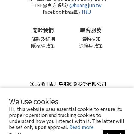
LINE@官方帳號/
@huangjun.tw
Facebook粉絲團/
H&J
關於我們
顧客服務
條款及細則
購物須知
隱私權政策
退換貨政策
2016 © H&J 皇郡國際股份有限公司
We use cookies
Hi, this website uses essential cookie to ensure its
proper operation and tracking cookies to
understand how you interact with it. The latter will
be set only upon approval.
Read more