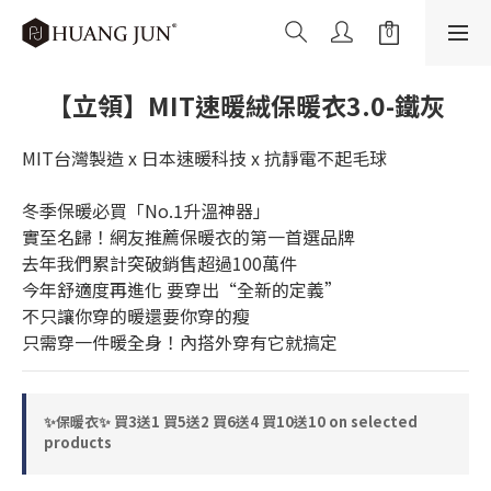
【立領】MIT速暖絨保暖衣3.0-鐵灰
MIT台灣製造 x 日本速暖科技 x 抗靜電不起毛球
冬季保暖必買「No.1升溫神器」
實至名歸！網友推薦保暖衣的第一首選品牌
去年我們累計突破銷售超過100萬件 
今年舒適度再進化 要穿出“全新的定義”
不只讓你穿的暖還要你穿的瘦
只需穿一件暖全身！內搭外穿有它就搞定
✨保暖衣✨ 買3送1 買5送2 買6送4 買10送10 on selected
products