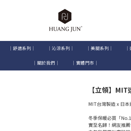
｜舒適系列｜
｜沁涼系列｜
｜美腿系列｜
｜
｜關於我們｜
｜實體門市｜
【立領】MIT
MIT台灣製造 x 日
冬季保暖必買「No.
實至名歸！網友推薦