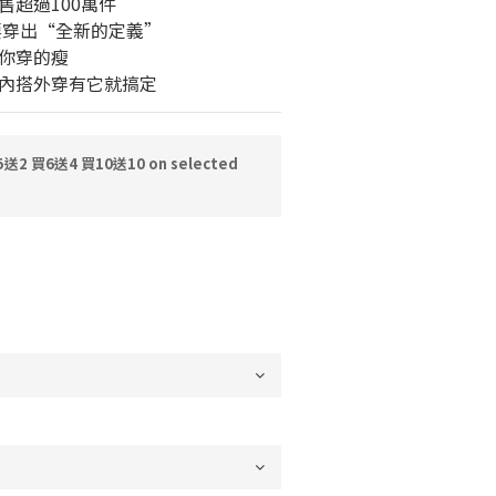
超過100萬件 
要穿出“全新的定義”
你穿的瘦
內搭外穿有它就搞定
2 買6送4 買10送10 on selected