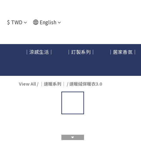
$
TWD
English
｜涼感生活｜
｜訂製系列｜
｜居家香氛｜
View All
/
｜速暖系列｜
/
速暖絨保暖衣3.0