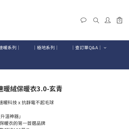
速暖系列｜
｜極地系列｜
｜查訂單Q&A｜
BUY NOW
速暖絨保暖衣3.0-玄青
本速暖科技 x 抗靜電不起毛球
1升溫神器」
保暖衣的第一首選品牌