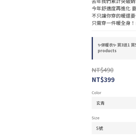
去年我們累計突破銷售
今年舒適度再進化 
不只讓你穿的暖還要
只需穿一件暖全身！
✨保暖衣✨ 買3送1 買5送
products
NT$490
NT$399
Color
Size