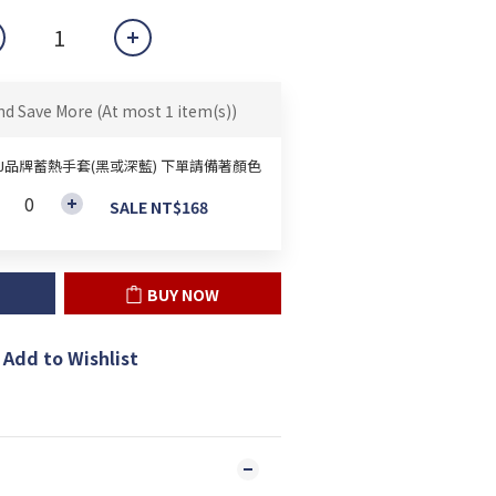
nd Save More
(At most 1 item(s))
&J品牌蓄熱手套(黑或深藍) 下單請備著顏色
SALE NT$168
BUY NOW
Add to Wishlist