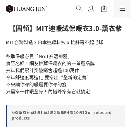
【圓領】MIT速暖絨保暖衣3.0-薰衣紫
MIT台灣製造 x 日本速暖科技 x 抗靜電不起毛球
冬季保暖必買「No.1升溫神器」
實至名歸！網友推薦保暖衣的第一首選品牌
去年我們累計突破銷售超過100萬件 
今年舒適度再進化 要穿出“全新的定義”
不只讓你穿的暖還要你穿的瘦
只需穿一件暖全身！內搭外穿有它就搞定
✨保暖衣✨ 買3送1 買5送2 買6送4 買10送10 on selected
products