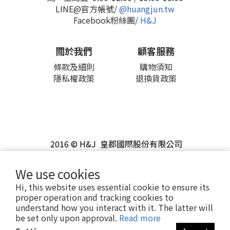
LINE@官方帳號/
@huangjun.tw
Facebook粉絲團/
H&J
關於我們
顧客服務
條款及細則
購物須知
隱私權政策
退換貨政策
2016 © H&J 皇郡國際股份有限公司
We use cookies
Hi, this website uses essential cookie to ensure its
proper operation and tracking cookies to
understand how you interact with it. The latter will
be set only upon approval.
Read more