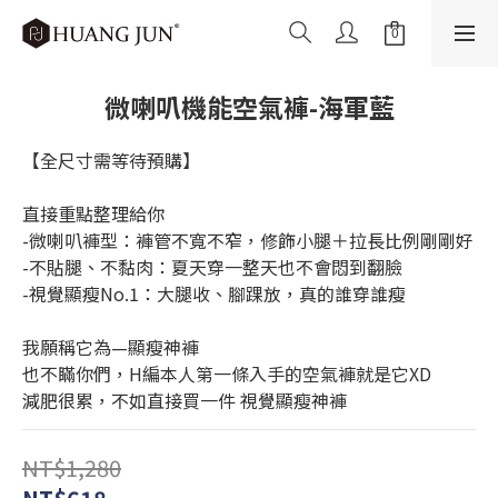
微喇叭機能空氣褲-海軍藍
【全尺寸需等待預購】
直接重點整理給你
-微喇叭褲型：褲管不寬不窄，修飾小腿＋拉長比例剛剛好
-不貼腿、不黏肉：夏天穿一整天也不會悶到翻臉
-視覺顯瘦No.1：大腿收、腳踝放，真的誰穿誰瘦
我願稱它為—顯瘦神褲
也不瞞你們，H編本人第一條入手的空氣褲就是它XD
減肥很累，不如直接買一件 視覺顯瘦神褲
NT$1,280